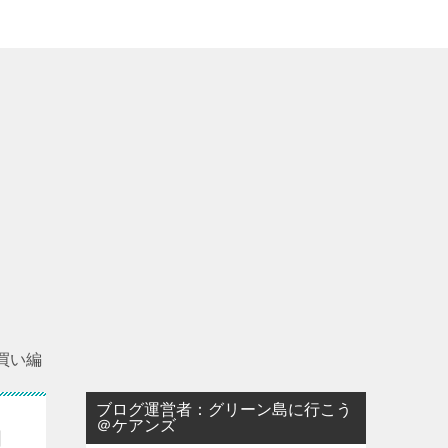
買い編
ブログ運営者：グリーン島に行こう
＠ケアンズ
物