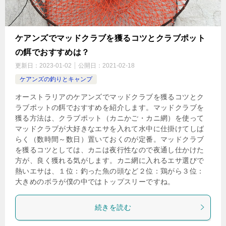
ケアンズでマッドクラブを獲るコツとクラブポット
の餌でおすすめは？
更新日：
2023-01-02
公開日：
2021-02-18
ケアンズの釣りとキャンプ
オーストラリアのケアンズでマッドクラブを獲るコツとク
ラブポットの餌でおすすめを紹介します。マッドクラブを
獲る方法は、クラブポット（カニかご・カニ網）を使って
マッドクラブが大好きなエサを入れて水中に仕掛けてしば
らく（数時間～数日）置いておくのが定番。マッドクラブ
を獲るコツとしては、カニは夜行性なので夜通し仕かけた
方が、良く獲れる気がします。カニ網に入れるエサ選びで
熱いエサは、１位：釣った魚の頭など２位：鶏がら３位：
大きめのボラが僕の中ではトップスリーですね。
続きを読む