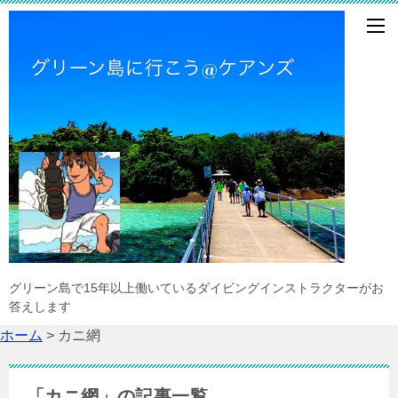
グリーン島で15年以上働いているダイビングインストラクターがお
答えします
ホーム
>
カニ網
「カニ網」の記事一覧