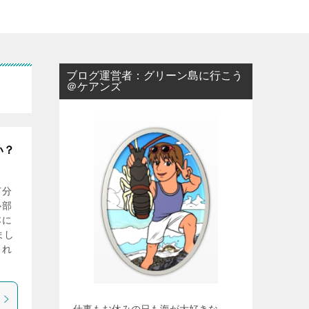
ブログ運営者：グリーン島に行こう
＠ケアンズ
い？
何分
心部
本に
まし
くれ
仕事もお休みの日も海が大好きな